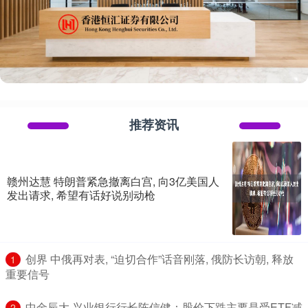
推荐资讯
赣州达慧 特朗普紧急撤离白宫, 向3亿美国人
发出请求, 希望有话好说别动枪
​创界 中俄再对表, “迫切合作”话音刚落, 俄防长访朝, 释放
1
重要信号
​中金辰大 兴业银行行长陈信健：股价下跌主要是受ETF减
2