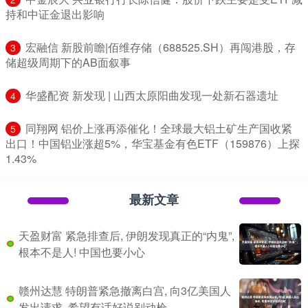
持和中证金退出影响
​宏融信 新股前瞻|佰维存储（688525.SH）再闯港股，存
3
储超级周期下的AB面叙事
​华盛配资 新发现 | 山西太原阳曲发现一处新石器遗址
4
​同翔网 铝价上涨再添催化！全球最大铝土矿生产国收紧
5
出口！中国铝业涨超5%，华宝基金有色ETF（159876）上探
1.43%
最新文章
天盈财富 紧急排查后, 伊朗发现真正的“内鬼”,
根本不是人! 中国也要小心
赣州达慧 特朗普紧急撤离白宫, 向3亿美国人
发出请求, 希望有话好说别动枪