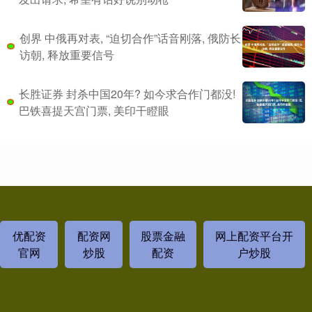
创界 中俄再对表, “迫切合作”话音刚落, 俄防长
访朝, 释放重要信号
长胜证券 封杀中国20年? 如今求合作门都没!
巴铁喜提天宫门票, 美印干瞪眼
优配资
配资网
股票金融
网上配资平台开
官网
炒股
配资
户炒股