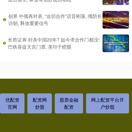
创界 中俄再对表, “迫切合作”话音刚落, 俄防长
访朝, 释放重要信号
长胜证券 封杀中国20年? 如今求合作门都没!
巴铁喜提天宫门票, 美印干瞪眼
优配资
配资网
股票金融
网上配资平台开
官网
炒股
配资
户炒股