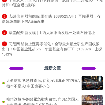
持和中证金退出影响
​宏融信 新股前瞻|佰维存储（688525.SH）再闯港股，存
3
储超级周期下的AB面叙事
​华盛配资 新发现 | 山西太原阳曲发现一处新石器遗址
4
​同翔网 铝价上涨再添催化！全球最大铝土矿生产国收紧
5
出口！中国铝业涨超5%，华宝基金有色ETF（159876）上探
1.43%
最新文章
天盈财富 紧急排查后, 伊朗发现真正的“内鬼”,
根本不是人! 中国也要小心
赣州达慧 特朗普紧急撤离白宫, 向3亿美国人
发出请求, 希望有话好说别动枪