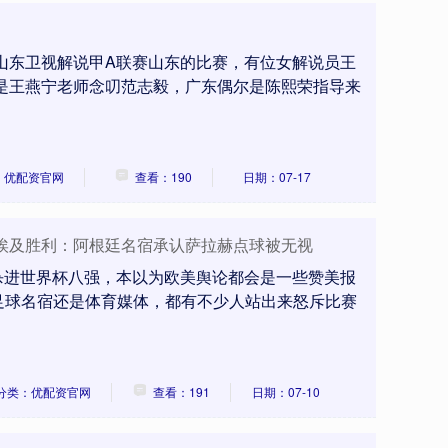
：山东卫视解说甲A联赛山东的比赛，有位女解说员王
方是王燕宁老师念叨范志毅，广东偶尔是陈熙荣指导来
：优配资官网
查看：190
日期：07-17
了埃及胜利：阿根廷名宿承认萨拉赫点球被无视
埃及杀进世界杯八强，本以为欧美舆论都会是一些赞美报
足球名宿还是体育媒体，都有不少人站出来怒斥比赛
分类：优配资官网
查看：191
日期：07-10