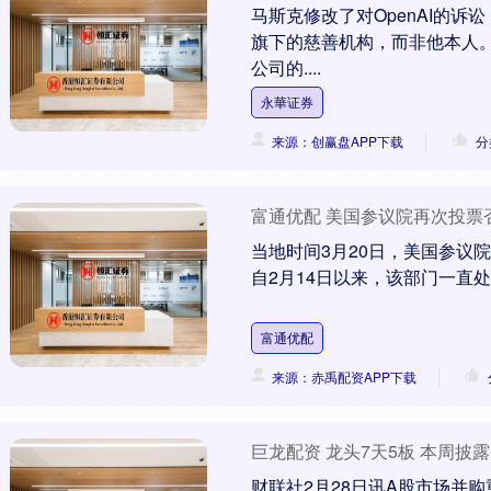
马斯克修改了对OpenAI的
旗下的慈善机构，而非他本人。
公司的....
永華证券
来源：创赢盘APP下载
分
富通优配 美国参议院再次投票
当地时间3月20日，美国参议
自2月14日以来，该部门一直处
富通优配
来源：赤禹配资APP下载
巨龙配资 龙头7天5板 本周披
财联社2月28日讯A股市场并