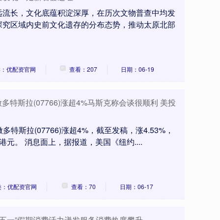
远流长，文化底蕴积淀深厚，在历次文物普查中均发
探究区域内史前文化遗存的分布态势，推动太原北部
类：优配资官网
查看：207
日期：06-19
做多特斯拉(07766)涨超4%马斯克称会谈很顺利 美投
特斯拉(07766)涨超4%，截至发稿，涨4.53%，
6万港元。 消息面上，据报道，美国《纽约....
类：优配资官网
查看：70
日期：06-17
“五一”假期消费活力迸发服务消费热度攀升