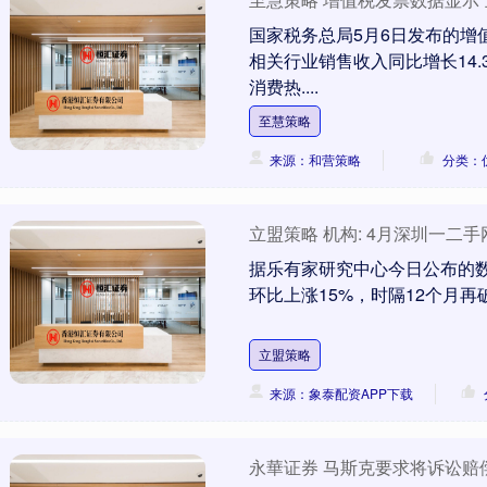
国家税务总局5月6日发布的增
相关行业销售收入同比增长14
消费热....
至慧策略
来源：和营策略
分类：
立盟策略 机构: 4月深圳一二手
据乐有家研究中心今日公布的数据
环比上涨15%，时隔12个月再破
立盟策略
来源：象泰配资APP下载
永華证券 马斯克要求将诉讼赔偿