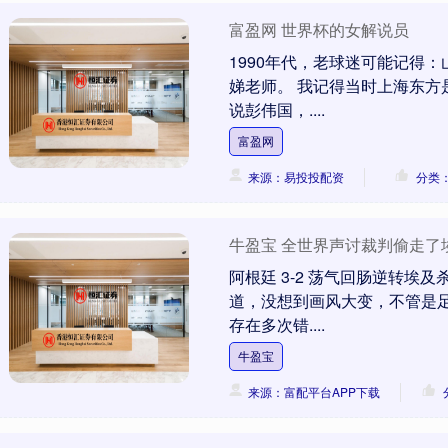
富盈网 世界杯的女解说员
1990年代，老球迷可能记得
娣老师。 我记得当时上海东
说彭伟国，....
富盈网
来源：易投投配资
分类
牛盈宝 全世界声讨裁判偷走
阿根廷 3-2 荡气回肠逆转
道，没想到画风大变，不管是
存在多次错....
牛盈宝
来源：富配平台APP下载