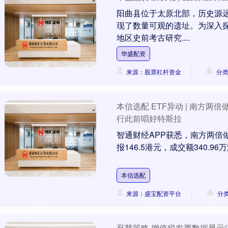
阳曲县位于太原北部，历史源
现了数量可观的遗址。为深入
地区史前考古研究....
华盛配资
来源：股票杠杆资金
分
本信选配 ETF异动 | 南方两倍
行此前唱好特斯拉
智通财经APP获悉，南方两倍做多
报146.5港元，成交额340.9
本信选配
来源：盛宝配资平台
分
至慧策略 增值税发票数据显示