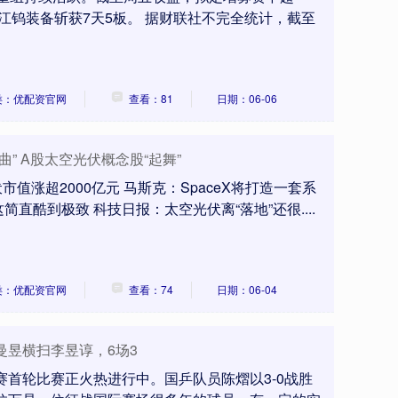
的江钨装备斩获7天5板。 据财联社不完全统计，截至
类：优配资官网
查看：81
日期：06-06
” A股太空光伏概念股“起舞”
市值涨超2000亿元 马斯克：SpaceX将打造一套系
直酷到极致 科技日报：太空光伏离“落地”还很....
类：优配资官网
查看：74
日期：06-04
曼昱横扫李昱谆，6场3
环赛首轮比赛正火热进行中。国乒队员陈熠以3-0战胜