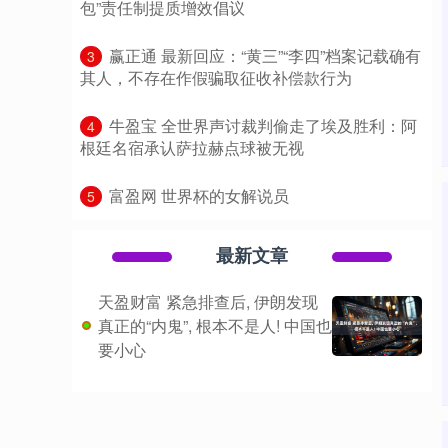
包”责任制提质增效倡议
​赢正通 最新回应：“黄三”“李四”档案记载确有
3
其人，不存在作假骗取征收补偿款行为
​牛盈宝 全世界声讨裁判偷走了埃及胜利：阿
4
根廷名宿承认萨拉赫点球被无视
​富盈网 世界杯的女解说员
5
最新文章
天盈财富 紧急排查后, 伊朗发现
真正的“内鬼”, 根本不是人! 中国也
要小心