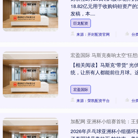
18.82亿元用于收购钨钽资产
发稿，本....
巨龙配资
来源：开封配资官网
分
宏盈国际 马斯克奏响太空“狂想曲
【相关阅读】马斯克“带货” 光伏
统，让所有人都能前往月球。这简
宏盈国际
来源：荣凯配资平台
分
加配网 亚洲杯小组赛首轮：王
2026年乒乓球亚洲杯小组循