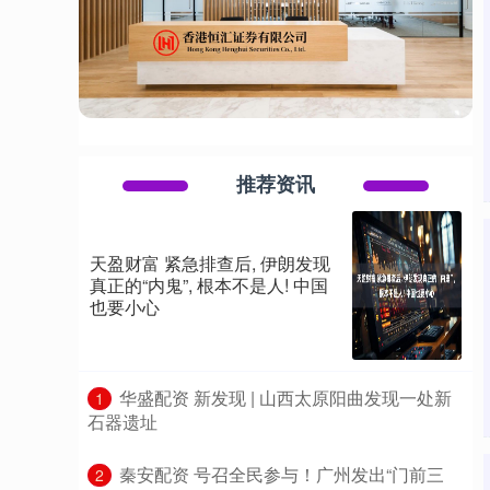
推荐资讯
天盈财富 紧急排查后, 伊朗发现
真正的“内鬼”, 根本不是人! 中国
也要小心
​华盛配资 新发现 | 山西太原阳曲发现一处新
1
石器遗址
​秦安配资 号召全民参与！广州发出“门前三
2