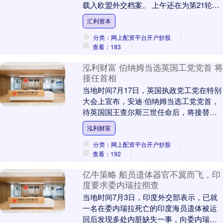
载入欧盟外交档案。 上午还在为第21轮对
俄制裁能否顺利把中方企业拖下水而暗自
汇利资本
得意，....
分类：网上配资平台开户炒股
查看：183
泓利财富 伯纳姆当选英国工党党首 将
接任首相
当地时间7月17日，英国执政党工党在特别
大会上宣布，安迪·伯纳姆当选工党党首，
待英国国王查尔斯三世任命后，将接替斯
塔默出任英国首相。 根据程序，斯塔默将
泓利财富
于20日....
分类：网上配资平台开户炒股
查看：192
亿牛策略 船员遗体器官不翼而飞，印
度要求委内瑞拉彻查
当地时间7月3日，印度外交部表示，已就
一名在委内瑞拉死亡的印度海员遗体被运
回后发现多处内脏缺失一事，向委内瑞拉