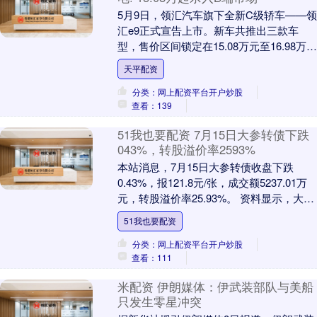
5月9日，领汇汽车旗下全新C级轿车——领
汇e9正式宣告上市。新车共推出三款车
型，售价区间锁定在15.08万元至16.98万
元。如果单看这个价格，你或许会以为这
天平配资
又....
分类：网上配资平台开户炒股
查看：139
51我也要配资 7月15日大参转债下跌
043%，转股溢价率2593%
本站消息，7月15日大参转债收盘下跌
0.43%，报121.8元/张，成交额5237.01万
元，转股溢价率25.93%。 资料显示，大参
转债信用级别为“AA”，债....
51我也要配资
分类：网上配资平台开户炒股
查看：111
米配资 伊朗媒体：伊武装部队与美船
只发生零星冲突