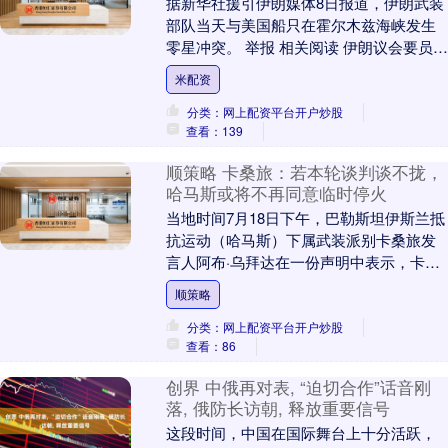
据新华社援引伊朗媒体8日报道，伊朗武装
部队当天与美国船只在霍尔木兹海峡发生
零星冲突。 举报 相关阅读 伊朗议会要员：
伊朗已决定继续与美国进行谈判 伊朗已决
米配资
定继续....
分类：网上配资平台开户炒股
查看：139
顺策略 卡桑旅：若本轮谈判谈不拢，
哈马斯或将不再同意临时停火
当地时间7月18日下午，巴勒斯坦伊斯兰抵
抗运动（哈马斯）下属武装派别卡桑旅发
言人阿布·乌拜达在一份声明中表示，卡桑
旅已做好与以色列军队长期战斗的准备。
顺策略
阿布·乌....
分类：网上配资平台开户炒股
查看：86
创界 中俄再对表, “迫切合作”话音刚
落, 俄防长访朝, 释放重要信号
这段时间，中国在国际舞台上十分活跃，