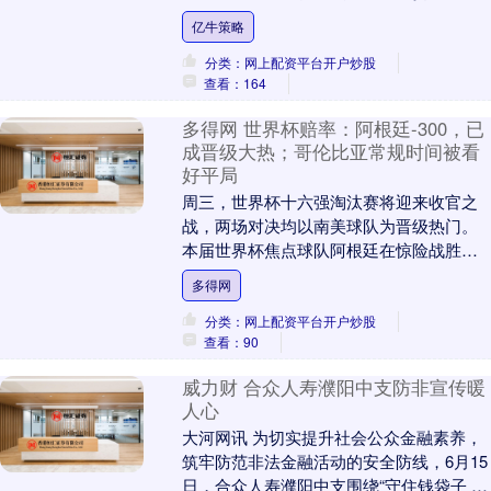
有关部门提出交涉，并要求对该事件“紧急
亿牛策略
展开调查”。....
分类：网上配资平台开户炒股
查看：164
多得网 世界杯赔率：阿根廷-300，已
成晋级大热；哥伦比亚常规时间被看
好平局
周三，世界杯十六强淘汰赛将迎来收官之
战，两场对决均以南美球队为晋级热门。
本届世界杯焦点球队阿根廷在惊险战胜佛
得角后再度登场，而哥伦比亚与瑞士将展
多得网
开纸面实力最为接....
分类：网上配资平台开户炒股
查看：90
威力财 合众人寿濮阳中支防非宣传暖
人心
大河网讯 为切实提升社会公众金融素养，
筑牢防范非法金融活动的安全防线，6月15
日，合众人寿濮阳中支围绕“守住钱袋子 护