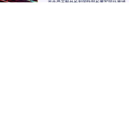
首先受王毅外长和国防部长董军同赴柬埔
寨，之后董军防长受邀前往俄罗斯，与俄
防长别洛乌索夫在莫斯科进行会谈。 然而
创界
就在中俄防长会....
分类：网上配资平台开户炒股
查看：236
网上配资平台开户炒股文章已加载完成
优配资官网
优配资官网|配资网炒股|股票金融配资|网上配资平台开户炒
股在我们的十大配资平台app网站，您将找到最全面、权威的配
资平台排名和评测。我们致力于为投资者提供最新、最可靠的配
资信息，帮助您轻松选择最适合的配资平台。无论您是新手还是
经验丰富的投资者，我们的详细指南、用户评论和专家分析将为
您提供全方位的支持，让您的投资之路更加顺畅和成功。立即访
问我们的网站，开启您的智慧投资之旅！