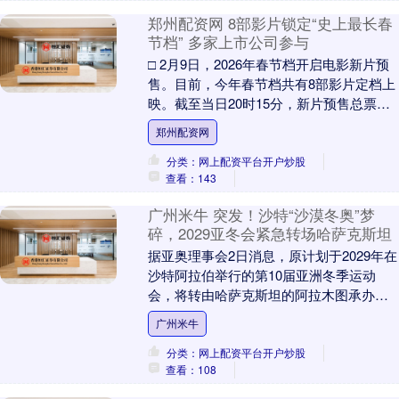
郑州配资网 8部影片锁定“史上最长春
节档” 多家上市公司参与
□ 2月9日，2026年春节档开启电影新片预
售。目前，今年春节档共有8部影片定档上
映。截至当日20时15分，新片预售总票房
已突破7000万元 □ 中金公司研报预....
郑州配资网
分类：网上配资平台开户炒股
查看：143
广州米牛 突发！沙特“沙漠冬奥”梦
碎，2029亚冬会紧急转场哈萨克斯坦
据亚奥理事会2日消息，原计划于2029年在
沙特阿拉伯举行的第10届亚洲冬季运动
会，将转由哈萨克斯坦的阿拉木图承办。
举办城市签约仪式将于2月5日在意大利米
广州米牛
兰举行。....
分类：网上配资平台开户炒股
查看：108