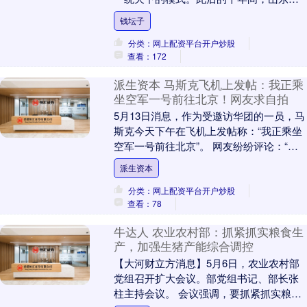
国一个接一个倒下。到了公元前221年，随
钱坛子
着齐国归....
分类：网上配资平台开户炒股
查看：172
派生资本 马斯克飞机上发帖：我正乘
坐空军一号前往北京！网友求自拍
5月13日消息，作为受邀访华团的一员，马
斯克今天下午在飞机上发帖称：“我正乘坐
空军一号前往北京”。 网友纷纷评论：“没
来个自拍？ ​”“坐飞机不要开手机”“好奇....
派生资本
分类：网上配资平台开户炒股
查看：78
牛达人 农业农村部：抓紧抓实粮食生
产，加强生猪产能综合调控
【大河财立方消息】5月6日，农业农村部
党组召开扩大会议。部党组书记、部长张
柱主持会议。 会议强调，要抓紧抓实粮食