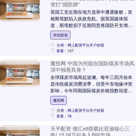
资打“国防牌”
英国工党近期在地方选举中遭遇惨败，首
相斯塔默陷入执政危机。据英国媒体报
道，斯塔默拟于近期同意将国防开支增加
180亿英镑（约合240亿美元），以期为执
华信投资
政“加分”。....
分类：网上配资平台开户炒股
查看：107
魔投网 中国为何能在国际煤炭市场风
浪中独善其身？
全球煤炭市场再起波澜。每年三四月份本
是传统煤炭消费淡季，但受中东地缘冲突
影响，今年同期国际煤炭价格指数却逆势
上涨，最大涨幅突破20%。与国际市场大
魔投网
幅波动形成鲜明....
分类：网上配资平台开户炒股
查看：76
天平配资 领汇e9搭载比亚迪核心三
电! 15.08万起杀入B端市场