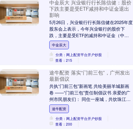
中金辰大 兴业银行行长陈信健：股价
下跌主要是受ETF减持和中证金退出
影响
5月26日，兴业银行行长陈信健在2025年度
股东会上表示，今年兴业银行的股价下
跌，主要是受ETF的减持和中证金（中国
证券金融股份有限公司）的退出影响。 “兴
中金辰大
业银....
分类：网上配资平台开户炒股
查看：215
途牛配资 落实“门前三包”，广州发出
最新倡议
共执“门前三包”新画笔 共绘美丽羊城新画
卷 ——“门前三包”责任制倡议书 亲爱的广
州市民朋友们： 同住一座城，共饮珠江
水，同筑幸福家。广州作为岭南文化发祥
途牛配资
地、改....
分类：网上配资平台开户炒股
查看：200