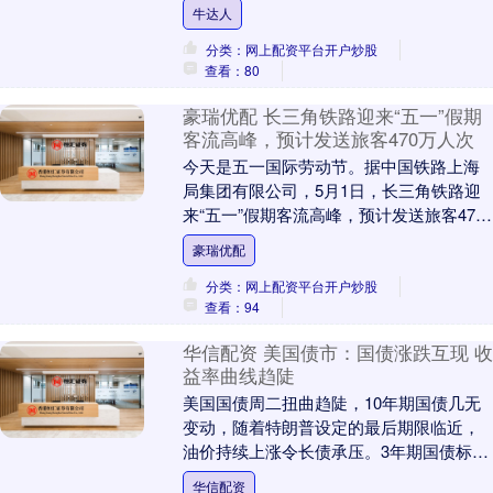
生产，着力加强生猪产能综合调控，扎实
牛达人
推进常态化精....
分类：网上配资平台开户炒股
查看：80
豪瑞优配 长三角铁路迎来“五一”假期
客流高峰，预计发送旅客470万人次
今天是五一国际劳动节。据中国铁路上海
局集团有限公司，5月1日，长三角铁路迎
来“五一”假期客流高峰，预计发送旅客470
万人次，较去年同期多发送旅客43.2万人
豪瑞优配
次，....
分类：网上配资平台开户炒股
查看：94
华信配资 美国债市：国债涨跌互现 收
益率曲线趋陡
美国国债周二扭曲趋陡，10年期国债几无
变动，随着特朗普设定的最后期限临近，
油价持续上涨令长债承压。3年期国债标售
表现强劲，支撑了短期国债，并延续了日
华信配资