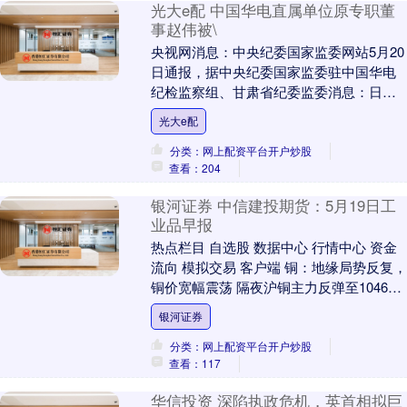
光大e配 中国华电直属单位原专职董
事赵伟被\
央视网消息：中央纪委国家监委网站5月20
日通报，据中央纪委国家监委驻中国华电
纪检监察组、甘肃省纪委监委消息：日
前，经中央纪委国家监委批准，中央纪委
光大e配
国家监委驻中国....
分类：网上配资平台开户炒股
查看：204
银河证券 中信建投期货：5月19日工
业品早报
热点栏目 自选股 数据中心 行情中心 资金
流向 模拟交易 客户端 铜：地缘局势反复，
铜价宽幅震荡 隔夜沪铜主力反弹至104620
元，伦铜回升至13585美金，C....
银河证券
分类：网上配资平台开户炒股
查看：117
华信投资 深陷执政危机，英首相拟巨