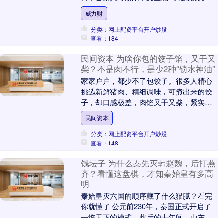
好幸福家”主题，开展了系列接地气、有温
威力财
度的....
分类：网上配资平台开户炒股
查看：184
民间资本 为啥你包的饺子馅，又干又
柴？不是肉不行，是少2种“锁水神油”
家家户户，都少不了包饺子。很多人精心
挑选新鲜猪肉、精细调味，可煮出来的饺
子，却口感极差，肉馅又干又柴，紧实发
硬、毫无汁水，吃起来干涩噎人。 不少人
民间资本
误以为，是猪肉....
分类：网上配资平台开户炒股
查看：148
钱坛子 为什么秦先灭韩赵魏，后打燕
齐？看懂这盘棋，才知秦始皇有多高
明
秦始皇灭六国的顺序藏了什么猫腻？看完
你就懂了 公元前230年，秦国正式开启了
一统天下的模式。此后的十年间，山东六