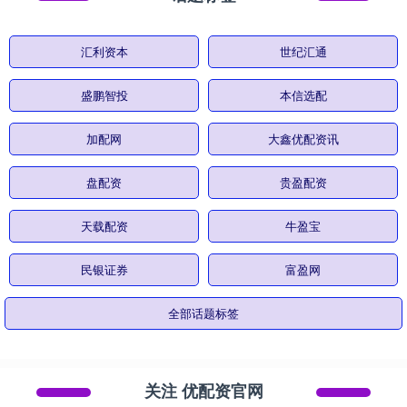
汇利资本
世纪汇通
盛鹏智投
本信选配
加配网
大鑫优配资讯
盘配资
贵盈配资
天载配资
牛盈宝
民银证券
富盈网
全部话题标签
关注 优配资官网