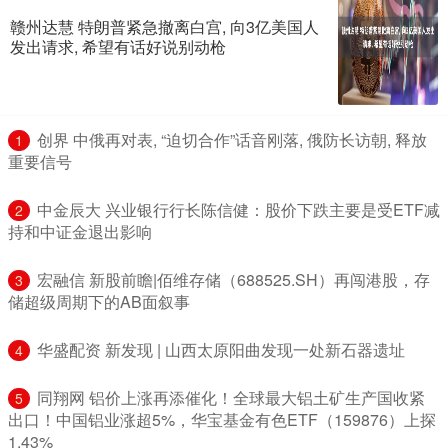
赣州达慧 特朗普紧急撤离白宫, 向3亿美国人
发出请求, 希望有话好说别动枪
​创界 中俄再对表, “迫切合作”话音刚落, 俄防长访朝, 释放
1
重要信号
​中金辰大 兴业银行行长陈信健：股价下跌主要是受ETF减
2
持和中证金退出影响
​宏融信 新股前瞻|佰维存储（688525.SH）再闯港股，存
3
储超级周期下的AB面叙事
​华盛配资 新发现 | 山西太原阳曲发现一处新石器遗址
4
​同翔网 铝价上涨再添催化！全球最大铝土矿生产国收紧
5
出口！中国铝业涨超5%，华宝基金有色ETF（159876）上探
1.43%