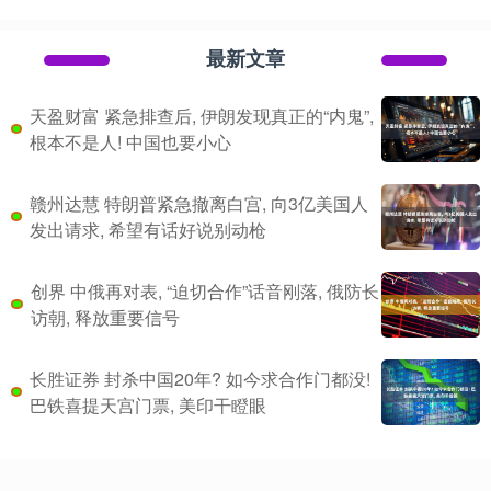
最新文章
天盈财富 紧急排查后, 伊朗发现真正的“内鬼”,
根本不是人! 中国也要小心
赣州达慧 特朗普紧急撤离白宫, 向3亿美国人
发出请求, 希望有话好说别动枪
创界 中俄再对表, “迫切合作”话音刚落, 俄防长
访朝, 释放重要信号
长胜证券 封杀中国20年? 如今求合作门都没!
巴铁喜提天宫门票, 美印干瞪眼