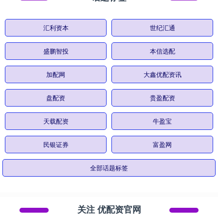
汇利资本
世纪汇通
盛鹏智投
本信选配
加配网
大鑫优配资讯
盘配资
贵盈配资
天载配资
牛盈宝
民银证券
富盈网
全部话题标签
关注 优配资官网