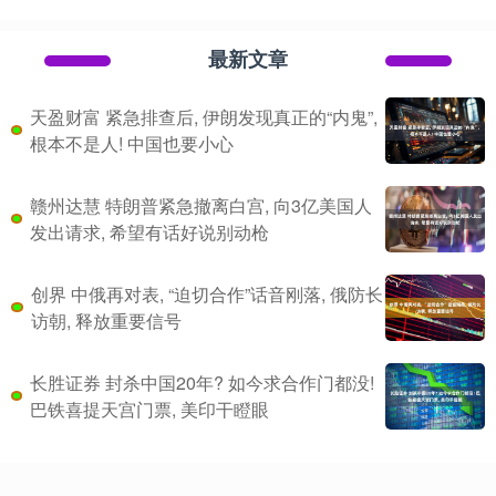
最新文章
天盈财富 紧急排查后, 伊朗发现真正的“内鬼”,
根本不是人! 中国也要小心
赣州达慧 特朗普紧急撤离白宫, 向3亿美国人
发出请求, 希望有话好说别动枪
创界 中俄再对表, “迫切合作”话音刚落, 俄防长
访朝, 释放重要信号
长胜证券 封杀中国20年? 如今求合作门都没!
巴铁喜提天宫门票, 美印干瞪眼