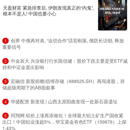
天盈财富 紧急排查后, 伊朗发现真正的“内鬼”,
根本不是人! 中国也要小心
​创界 中俄再对表, “迫切合作”话音刚落, 俄防长访朝, 释放
1
重要信号
​中金辰大 兴业银行行长陈信健：股价下跌主要是受ETF减
2
持和中证金退出影响
​宏融信 新股前瞻|佰维存储（688525.SH）再闯港股，存
3
储超级周期下的AB面叙事
​华盛配资 新发现 | 山西太原阳曲发现一处新石器遗址
4
​同翔网 铝价上涨再添催化！全球最大铝土矿生产国收紧
5
出口！中国铝业涨超5%，华宝基金有色ETF（159876）上探
1.43%