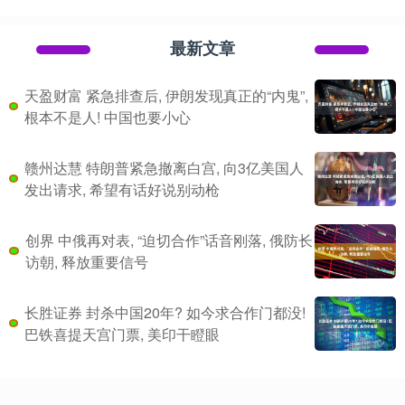
最新文章
天盈财富 紧急排查后, 伊朗发现真正的“内鬼”,
根本不是人! 中国也要小心
赣州达慧 特朗普紧急撤离白宫, 向3亿美国人
发出请求, 希望有话好说别动枪
创界 中俄再对表, “迫切合作”话音刚落, 俄防长
访朝, 释放重要信号
长胜证券 封杀中国20年? 如今求合作门都没!
巴铁喜提天宫门票, 美印干瞪眼