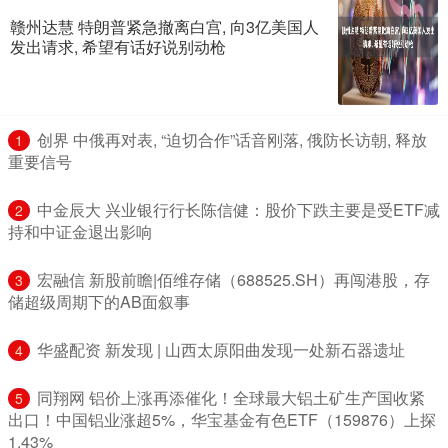
赣州达慧 特朗普紧急撤离白宫, 向3亿美国人
发出请求, 希望有话好说别动枪
​创界 中俄再对表, “迫切合作”话音刚落, 俄防长访朝, 释放
1
重要信号
​中金辰大 兴业银行行长陈信健：股价下跌主要是受ETF减
2
持和中证金退出影响
​宏融信 新股前瞻|佰维存储（688525.SH）再闯港股，存
3
储超级周期下的AB面叙事
​华盛配资 新发现 | 山西太原阳曲发现一处新石器遗址
4
​同翔网 铝价上涨再添催化！全球最大铝土矿生产国收紧
5
出口！中国铝业涨超5%，华宝基金有色ETF（159876）上探
1.43%