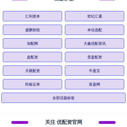
汇利资本
世纪汇通
盛鹏智投
本信选配
加配网
大鑫优配资讯
盘配资
贵盈配资
天载配资
牛盈宝
民银证券
富盈网
全部话题标签
关注 优配资官网